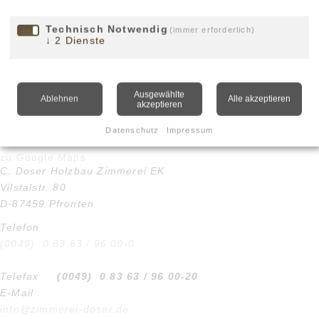
Technisch Notwendig
(immer erforderlich)
↓
2
Dienste
Sachbearbeitung / Telefonzentrale:
Bettina Lüder / Simone Keller
Ausgewählte
Ablehnen
Alle akzeptieren
akzeptieren
Zimmermeister / Baustellenbetreuung:
Datenschutz
Impressum
Franz Dopfer, Emanuel Kiechle
zu Google Maps
C. Doser Holzbau Zimmerei EK
Vilstalstr. 80
D-87459 Pfronten
Telefon
(0049) 0 83 63 / 96 00-0
Telefax
(0049) 0 83 63 / 96 00-20
E-Mail
info@zimmerei-doser.de