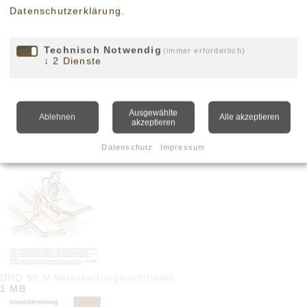
Datenschutzerklärung
.
Technisch Notwendig
(immer erforderlich)
↓
2
Dienste
Herstellverfahren Holzweichfaserplatten
Ausgewählte
Ablehnen
Alle akzeptieren
114 KB
akzeptieren
Datenschutz
Impressum
DHD 50 N Verarbeitungsrichtlinien
1 MB