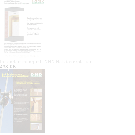
Innendämmung mit DHD Holzfaserplatten
433 KB