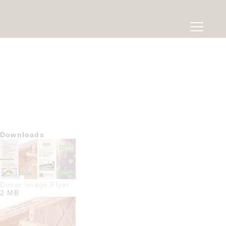
Downloads
Doser Image Flyer
2 MB