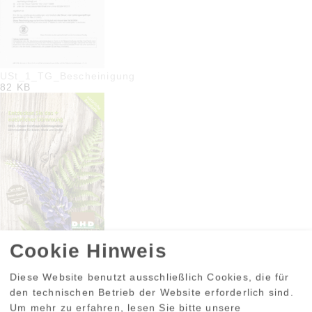
USt_1_TG_Bescheinigung
82 KB
Cookie Hinweis
Doser Holzfaser Dämmelemente Gesamtprospekt
4 MB
Diese Website benutzt ausschließlich Cookies, die für
den technischen Betrieb der Website erforderlich sind.
Um mehr zu erfahren, lesen Sie bitte unsere